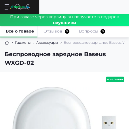
При заказе через корзину вы получаете в подарок
наушники
Все о товаре
Отзывов
Вопросы
0
0
Гаджеты
Аксессуары
Беспроводное зарядное Baseus W
Беспроводное зарядное Baseus
WXGD-02
в наличии