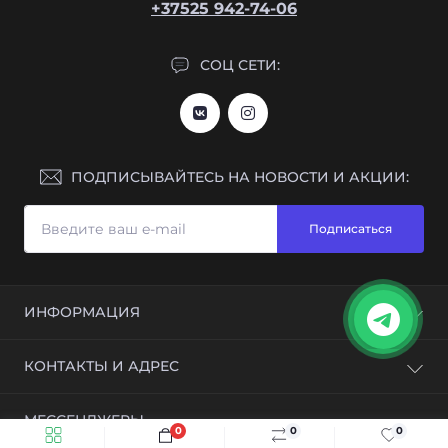
+37525 942-74-06
СОЦ СЕТИ:
ПОДПИСЫВАЙТЕСЬ НА НОВОСТИ И АКЦИИ:
Подписаться
ИНФОРМАЦИЯ
Гарантия (Вопрос-ответ)
КОНТАКТЫ И АДРЕС
Доставка
Оплата
Республика Беларусь, г. Минск, ул. Игуменский
МЕССЕНДЖЕРЫ
Будьте внимательны: мошенничество с техникой
тракт 45
0
0
0
Быстрый заказ
В корзину