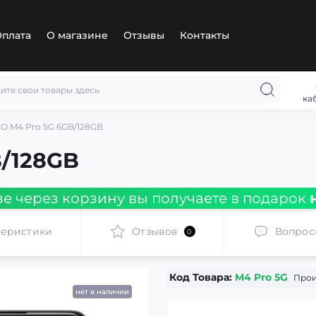
плата
О магазине
Отзывы
Контакты
ка
O M4 Pro 5G 6GB/128GB
B/128GB
зе через корзину вы получаете в подарок
теристики
Отзывов
Вопрос
0
Код Товара:
M4 Pro 5G
Прои
нет в наличии