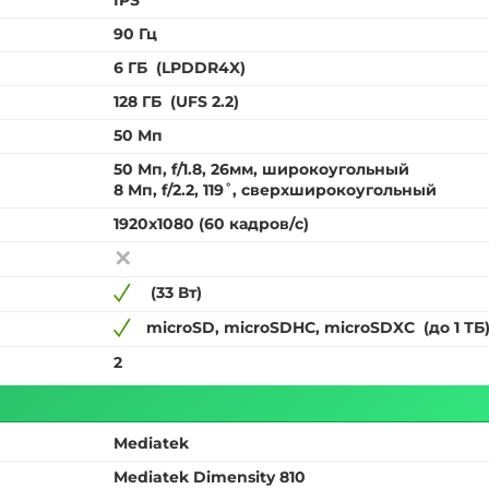
IPS
90 Гц
6 ГБ
(LPDDR4X)
128 ГБ
(UFS 2.2)
50 Мп
50 Мп, f/1.8, 26мм, широкоугольный
8 Мп, f/2.2, 119˚, сверхширокоугольный
1920x1080 (60 кадров/с)
(33 Вт)
microSD, microSDHC, microSDXC
(до 1 ТБ
2
Mediatek
Mediatek Dimensity 810