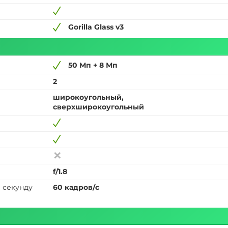
Gorilla Glass v3
50 Мп + 8 Мп
2
широкоугольный,
сверхширокоугольный
f/1.8
 секунду
60 кадров/с