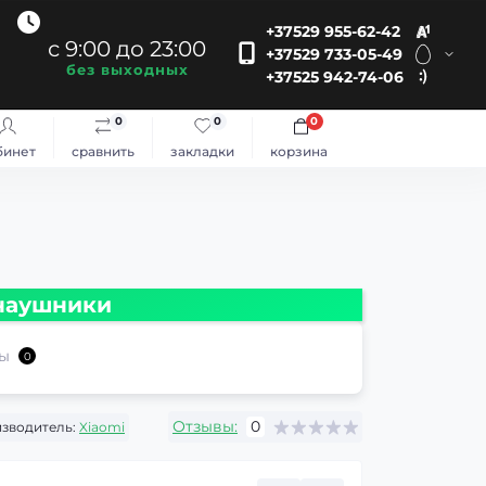
+37529 955-62-42
с 9:00 до 23:00
+37529 733-05-49
без выходных
+37525 942-74-06
0
0
0
бинет
сравнить
закладки
корзина
наушники
ы
0
Отзывы:
0
зводитель:
Xiaomi