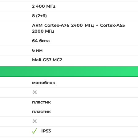
2 400 МГц
8 (2+6)
ARM Cortex-A76 2400 МГц + Cortex-A55
2000 МГц
64 бита
6 нм
Mali-G57 MC2
моноблок
пластик
пластик
IP53